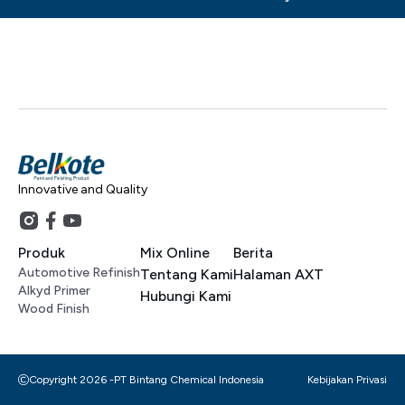
Innovative and Quality
Produk
Mix Online
Berita
Automotive Refinish
Tentang Kami
Halaman AXT
Alkyd Primer
Hubungi Kami
Wood Finish
Copyright 2026 -
PT Bintang Chemical Indonesia
Kebijakan Privasi