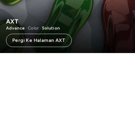
AXT
Advance
Color
Solution
·
·
Pergi Ke Halaman AXT
SELAMAT DATANG DI
PT BINTANG CHEMICAL
INDONESIA
PT Bintang Chemical Indonesia, kami menyediakan berbagai
solusi cat yang inovatif dan berkualitas tinggi. Jelajahi
rangkaian produk kami.