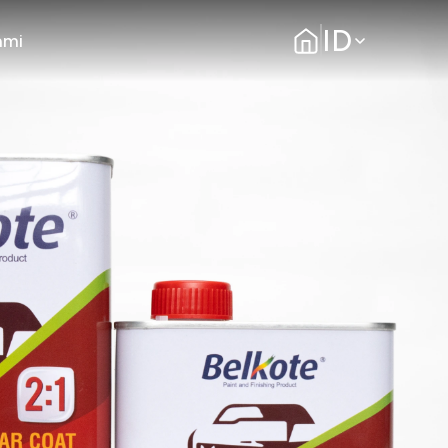
ID
ami