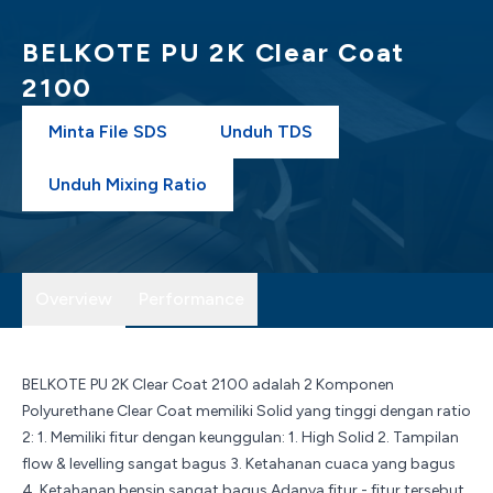
BELKOTE PU 2K Clear Coat
2100
Minta File SDS
Unduh TDS
Unduh Mixing Ratio
Overview
Performance
BELKOTE PU 2K Clear Coat 2100 adalah 2 Komponen
Polyurethane Clear Coat memiliki Solid yang tinggi dengan ratio
2: 1. Memiliki fitur dengan keunggulan: 1. High Solid 2. Tampilan
flow & levelling sangat bagus 3. Ketahanan cuaca yang bagus
4. Ketahanan bensin sangat bagus Adanya fitur - fitur tersebut,