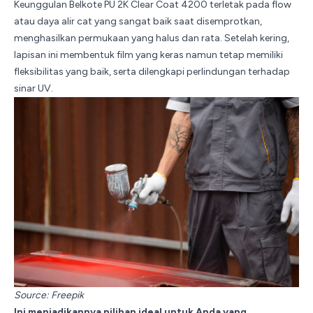
Keunggulan Belkote PU 2K Clear Coat 4200 terletak pada flow
atau daya alir cat yang sangat baik saat disemprotkan,
menghasilkan permukaan yang halus dan rata. Setelah kering,
lapisan ini membentuk film yang keras namun tetap memiliki
fleksibilitas yang baik, serta dilengkapi perlindungan terhadap
sinar UV.
Source:
Freepik
Ini menjadikannya pilihan ideal untuk Anda yang