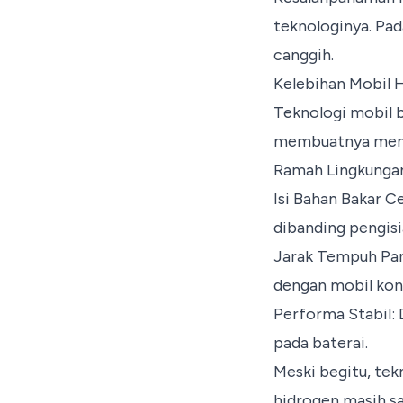
teknologinya. Pad
canggih.
Kelebihan Mobil 
Teknologi mobil 
membuatnya menar
Ramah Lingkungan:
Isi Bahan Bakar C
dibanding pengisia
Jarak Tempuh Pan
dengan mobil kon
Performa Stabil: 
pada baterai.
Meski begitu, tek
hidrogen masih sa