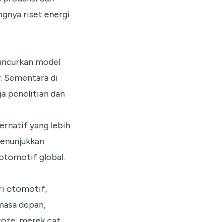
gnya riset energi
uncurkan model
y. Sementara di
a penelitian dan
rnatif yang lebih
menunjukkan
 otomotif global.
ri otomotif,
masa depan,
lkote, merek cat