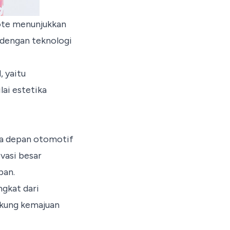
ote
menunjukkan
dengan teknologi
 yaitu
lai estetika
a depan otomotif
vasi besar
pan.
ngkat dari
ukung kemajuan