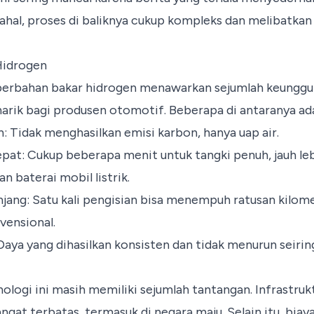
ahal, proses di baliknya cukup kompleks dan melibatkan 
Hidrogen
berbahan bakar hidrogen menawarkan sejumlah keunggu
ik bagi produsen otomotif. Beberapa di antaranya ada
 Tidak menghasilkan emisi karbon, hanya uap air.
epat: Cukup beberapa menit untuk tangki penuh, jauh le
n baterai mobil listrik.
jang: Satu kali pengisian bisa menempuh ratusan kilom
vensional.
Daya yang dihasilkan konsisten dan tidak menurun seirin
nologi ini masih memiliki sejumlah tantangan. Infrastruk
ngat terbatas, termasuk di negara maju. Selain itu, biay