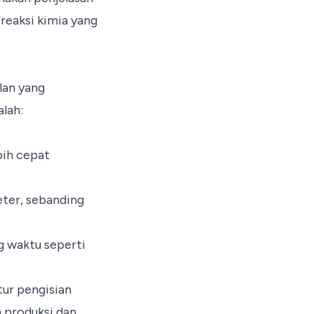
reaksi kimia yang
lan yang
lah:
bih cepat
eter, sebanding
g waktu seperti
tur pengisian
a produksi dan