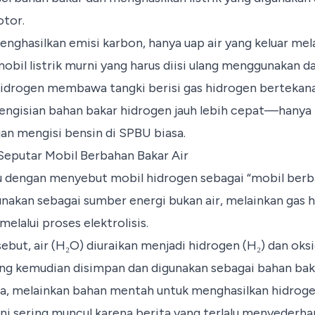
otor.
enghasilkan emisi karbon, hanya uap air yang keluar mela
bil listrik murni yang harus diisi ulang menggunakan day
hidrogen membawa tangki berisi gas hidrogen bertekana
pengisian bahan bakar hidrogen jauh lebih cepat—hany
an mengisi bensin di SPBU biasa.
eputar Mobil Berbahan Bakar Air
u dengan menyebut mobil hidrogen sebagai “mobil berba
unakan sebagai sumber energi bukan air, melainkan gas 
 melalui proses elektrolisis.
ebut, air (H₂O) diuraikan menjadi hidrogen (H₂) dan oksi
ang kemudian disimpan dan digunakan sebagai bahan bakar
a, melainkan bahan mentah untuk menghasilkan hidroge
i sering muncul karena berita yang terlalu menyederha