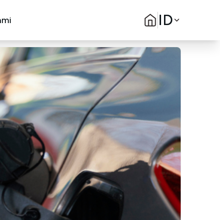
ID
ami