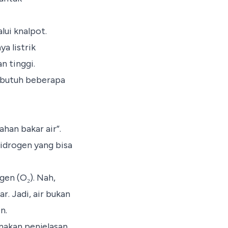
lui knalpot.
a listrik
n tinggi.
a butuh beberapa
han bakar air”.
hidrogen yang bisa
gen (O₂). Nah,
. Jadi, air bukan
n.
nakan penjelasan