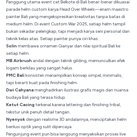
Panggung utama event
cat Belkote
di Bali benar-benar dikuasai
parade helm custom karya Head Over Wheels—enam maestro
painter Bali yang mengekspresikan kreativitas tanpa batas di
medium helm. Di event Custom War 2025, setiap helm tampil
bukan sekadar pelengkap, tapi menjadi karya seni personal dan
teknik kelas atas. Setiap painter punya ciri khas:
Solin
membawa ornamen Gianyar dan nilai spiritual Bali ke
setiap helm.
MB Airbrush
andal dengan teknik gilding, memunculkan efek
logam berkilau yang sangat halus.
PMC Bali
konsisten menampilkan konsep simpel, minimalis,
tapi berarti kuat pada finishing helm.
Dwi Cahyana
menghadirkan ilustrasi grafis magis dan nuansa
budaya Bali yang terasa hidup.
Ketut Cacing
terkenal karena lettering dan finishing tribal,
tekstur unik penuh detail tangan.
Nyenyok
dengan realisme 3D andalannya, menciptakan helm
berilusi optik yang sulit dipercaya.
Pengunjung event pun bisa langsung menyaksikan proses live